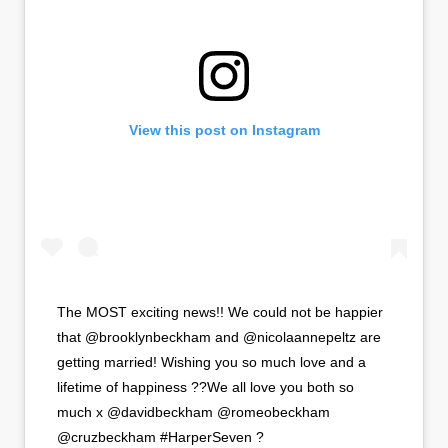
View this post on Instagram
The MOST exciting news!! We could not be happier
that @brooklynbeckham and @nicolaannepeltz are
getting married! Wishing you so much love and a
lifetime of happiness ??We all love you both so
much x @davidbeckham @romeobeckham
@cruzbeckham #HarperSeven ?