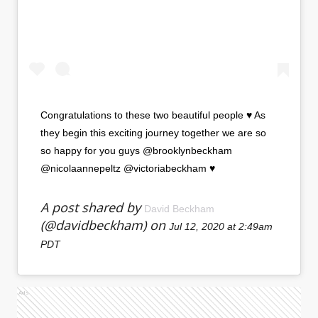
Congratulations to these two beautiful people ♥️ As
they begin this exciting journey together we are so
so happy for you guys @brooklynbeckham
@nicolaannepeltz @victoriabeckham ♥️
A post shared by
David Beckham
(@davidbeckham) on
Jul 12, 2020 at 2:49am
PDT
Ads