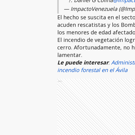
?: Daniel G Colina
@Impac
— ImpactoVenezuela (@Imp
El hecho se suscita en el sec
acuden rescatistas y los Bomb
los menores de edad afectado
El incendio de vegetación log
cerro. Afortunadamente, no h
lamentar.
Le puede interesar
:
Administ
incendio forestal en el Ávila
Ads