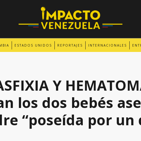
MBIA
ESTADOS UNIDOS
REPORTAJES
INTERNACIONALES
ENT
 ASFIXIA Y HEMATO
n los dos bebés as
re “poseída por un