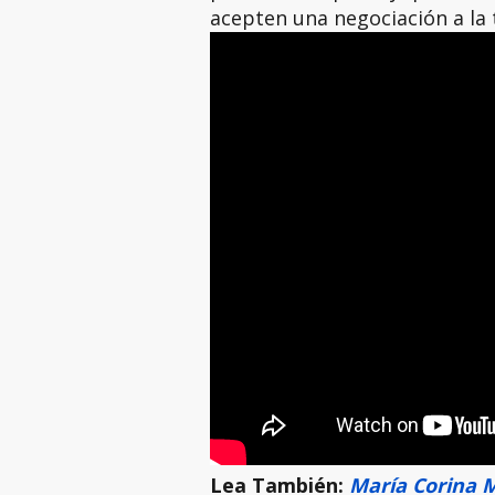
acepten una negociación a la 
Lea También:
María Corina 