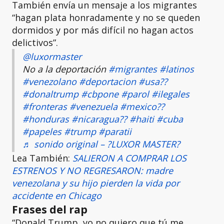
También envía un mensaje a los migrantes
“hagan plata honradamente y no se queden
dormidos y por más difícil no hagan actos
delictivos”.
@luxormaster
No a la deportación
#migrantes
#latinos
#venezolano
#deportacion
#usa??
#donaltrump
#cbpone
#parol
#ilegales
#fronteras
#venezuela
#mexico??
#honduras
#nicaragua??
#haiti
#cuba
#papeles
#trump
#paratii
♬ sonido original – ?LUXOR MASTER?
Lea También:
SALIERON A COMPRAR LOS
ESTRENOS Y NO REGRESARON: madre
venezolana y su hijo pierden la vida por
accidente en Chicago
Frases del rap
“Donald Trump, yo no quiero que tú me