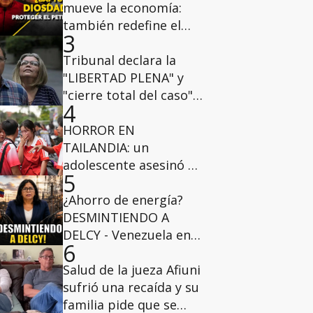
mueve la economía:
también redefine el
3
poder
Tribunal declara la
"LIBERTAD PLENA" y
"cierre total del caso"
4
para la juez María de
Lourdes Afiuni
HORROR EN
TAILANDIA: un
adolescente asesinó a
5
sus abuelos y a varios
alumnos y profesores
¿Ahorro de energía?
DESMINTIENDO A
DELCY - Venezuela en
6
profundidad
Salud de la jueza Afiuni
sufrió una recaída y su
familia pide que se