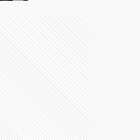
cierre su caso por
razones humanitarias
ds