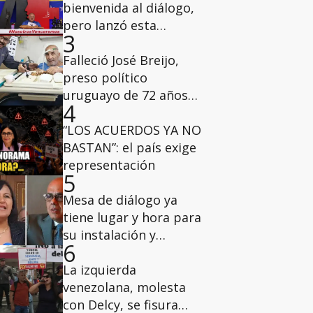
bienvenida al diálogo,
pero lanzó esta
3
advertencia a los
diputados de la AN del
Falleció José Breijo,
2015
preso político
uruguayo de 72 años
4
que tenía casa por
cárcel
“LOS ACUERDOS YA NO
BASTAN”: el país exige
representación
5
Mesa de diálogo ya
tiene lugar y hora para
su instalación y
6
deliberaciones
La izquierda
venezolana, molesta
con Delcy, se fisura