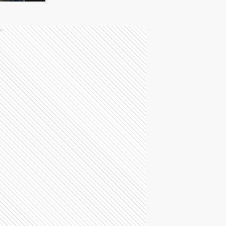
frente a la cercanía
con EE. UU.
ds