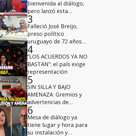
bienvenida al diálogo,
pero lanzó esta
3
advertencia a los
diputados de la AN del
Falleció José Breijo,
2015
preso político
uruguayo de 72 años
4
que tenía casa por
cárcel
“LOS ACUERDOS YA NO
BASTAN”: el país exige
representación
5
SIN SILLA Y BAJO
AMENAZA: Gremios y
advertencias de
6
Diosdado Cabello
marcan el inicio del
Mesa de diálogo ya
diálogo
tiene lugar y hora para
su instalación y