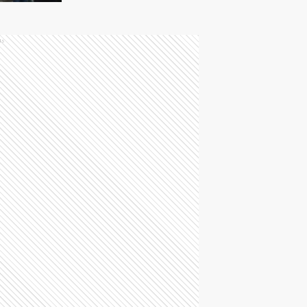
frente a la cercanía
con EE. UU.
ds