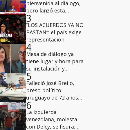
bienvenida al diálogo,
pero lanzó esta
3
advertencia a los
diputados de la AN del
“LOS ACUERDOS YA NO
2015
BASTAN”: el país exige
representación
4
Mesa de diálogo ya
tiene lugar y hora para
su instalación y
5
deliberaciones
Falleció José Breijo,
preso político
uruguayo de 72 años
6
que tenía casa por
cárcel
La izquierda
venezolana, molesta
con Delcy, se fisura