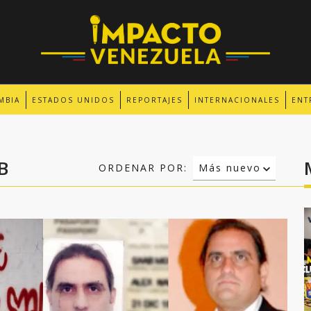
MBIA
ESTADOS UNIDOS
REPORTAJES
INTERNACIONALES
ENT
B
ORDENAR POR:
Más nuevo
Relevancia
Más antiguo