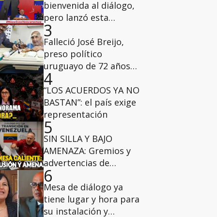
bienvenida al diálogo,
pero lanzó esta
3
advertencia a los
diputados de la AN del
Falleció José Breijo,
2015
preso político
uruguayo de 72 años
4
que tenía casa por
cárcel
“LOS ACUERDOS YA NO
BASTAN”: el país exige
representación
5
SIN SILLA Y BAJO
AMENAZA: Gremios y
advertencias de
6
Diosdado Cabello
marcan el inicio del
Mesa de diálogo ya
diálogo
tiene lugar y hora para
su instalación y