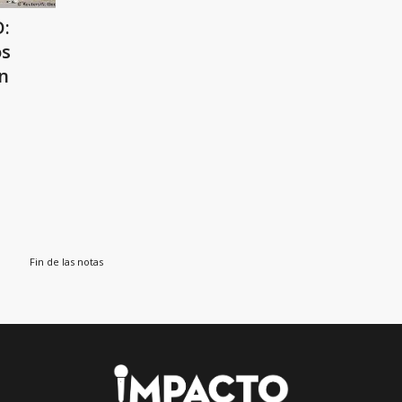
:
os
un
Fin de las notas