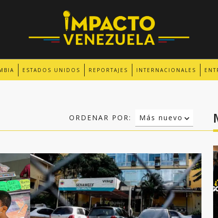
MBIA
ESTADOS UNIDOS
REPORTAJES
INTERNACIONALES
ENT
ORDENAR POR:
Más nuevo
Relevancia
Más antiguo