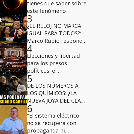
tienes que saber sobre
este fenómeno
3
¿EL RELOJ NO MARCA
IGUAL PARA TODOS?:
Marco Rubio responde
4
a la ansiedad electoral
Elecciones y libertad
para los presos
políticos: el
5
pronunciamiento
bicameral de
DE LOS NÚMEROS A
congresistas de EE.
LOS QUÍMICOS: ¿LA
UU.
NUEVA JOYA DEL CLAN
6
CABELLO? - Venezuela
en Profundidad
"El sistema eléctrico
no se recupera con
propaganda ni