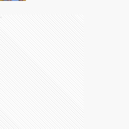
improvisación": Lo que
dice un experto sobre
el plan de ahorro
ds