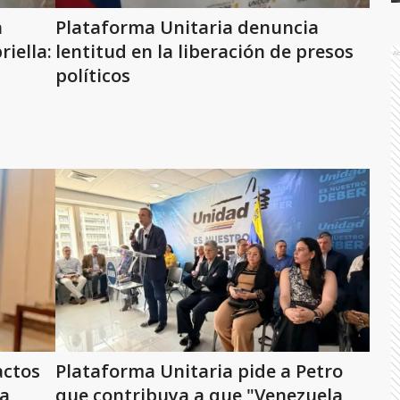
a
Plataforma Unitaria denuncia
riella:
lentitud en la liberación de presos
A
políticos
actos
Plataforma Unitaria pide a Petro
ra
que contribuya a que "Venezuela