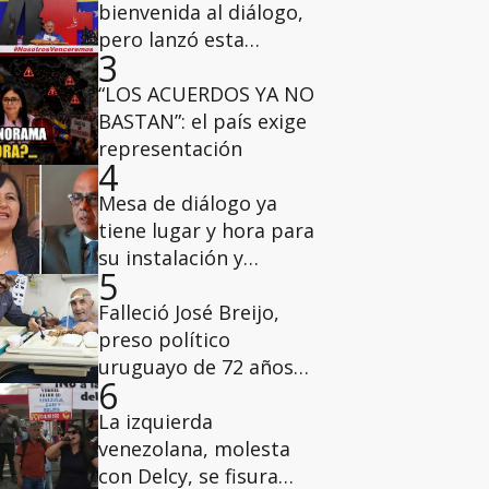
bienvenida al diálogo,
pero lanzó esta
3
advertencia a los
diputados de la AN del
“LOS ACUERDOS YA NO
2015
BASTAN”: el país exige
representación
4
Mesa de diálogo ya
tiene lugar y hora para
su instalación y
5
deliberaciones
Falleció José Breijo,
preso político
uruguayo de 72 años
6
que tenía casa por
cárcel
La izquierda
venezolana, molesta
con Delcy, se fisura