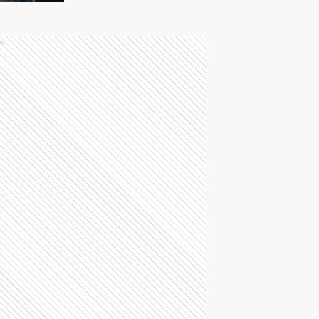
frente a la cercanía
con EE. UU.
ds