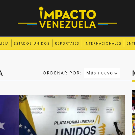
MBIA
ESTADOS UNIDOS
REPORTAJES
INTERNACIONALES
ENT
A
ORDENAR POR:
Más nuevo
Relevancia
Más antiguo