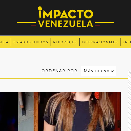
MBIA
ESTADOS UNIDOS
REPORTAJES
INTERNACIONALES
ENT
ORDENAR POR:
Más nuevo
A
Relevancia
Más antiguo