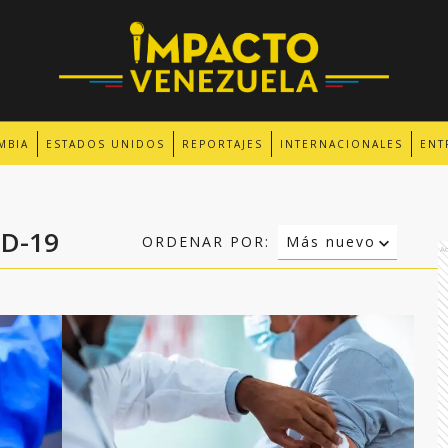
MBIA
ESTADOS UNIDOS
REPORTAJES
INTERNACIONALES
ENT
D-19
ORDENAR POR:
Más nuevo
A
Relevancia
Más antiguo