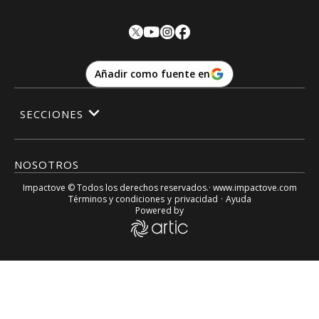
Añadir como fuente en
SECCIONES
NOSOTROS
Impactove
© Todos los derechos reservados.· www.
impactove.com
Términos y condiciones
y
privacidad
·
Ayuda
Powered by
Casi 12.000 víctimas: la violencia en Venezuela fue «MÁS L