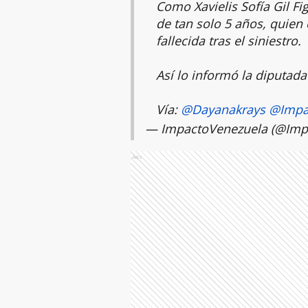
Como Xavielis Sofía Gil Fi
de tan solo 5 años, quien 
fallecida tras el siniestro.
Así lo informó la diputad
Vía:
@Dayanakrays
@Impa
— ImpactoVenezuela (@Imp
Ads