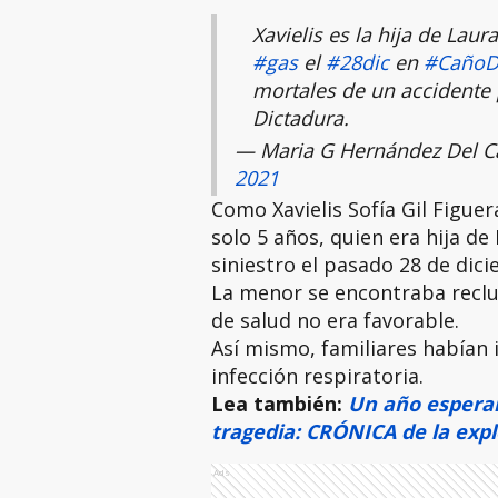
Xavielis es la hija de L
#gas
el
#28dic
en
#CañoD
mortales de un accidente 
Dictadura.
— Maria G Hernández Del C
2021
Como Xavielis Sofía Gil Figuer
solo 5 años, quien era hija de 
siniestro el pasado 28 de dic
La menor se encontraba reclu
de salud no era favorable.
Así mismo, familiares habían
infección respiratoria.
Lea también:
Un año esperand
tragedia: CRÓNICA de la exp
Ads