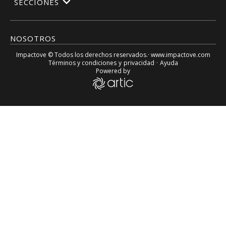
SECCIONES
NOSOTROS
Impactove
© Todos los derechos reservados.· www.
impactove.com
Términos y condiciones
y
privacidad
·
Ayuda
Powered by
Analista político Luis Zuniga: Dudas y problemas con las v