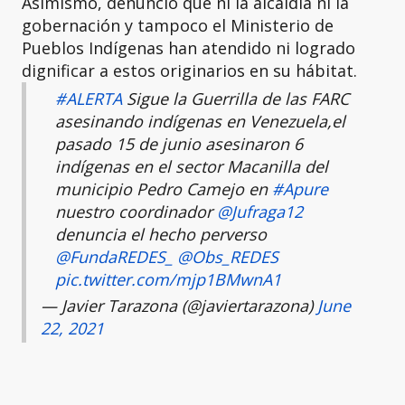
Asimismo, denunció que ni la alcaldía ni la
gobernación y tampoco el Ministerio de
Pueblos Indígenas han atendido ni logrado
dignificar a estos originarios en su hábitat.
#ALERTA
Sigue la Guerrilla de las FARC
asesinando indígenas en Venezuela,el
pasado 15 de junio asesinaron 6
indígenas en el sector Macanilla del
municipio Pedro Camejo en
#Apure
nuestro coordinador
@Jufraga12
denuncia el hecho perverso
@FundaREDES_
@Obs_REDES
pic.twitter.com/mjp1BMwnA1
— Javier Tarazona (@javiertarazona)
June
22, 2021