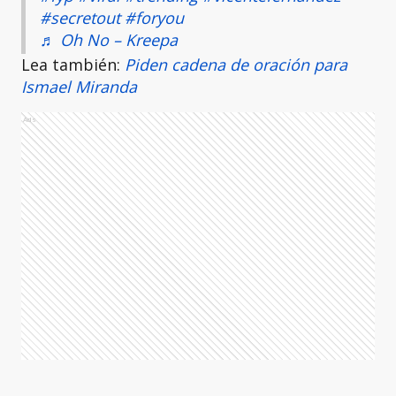
#secretout
#foryou
♬ Oh No – Kreepa
Lea también:
Piden cadena de oración para
Ismael Miranda
Ads