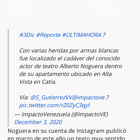
#3Dic
#Reporte
#ÚLTIMAHORA
?
Con varias heridas por armas blancas
fue localizado el cadáver del conocido
actor de teatro Alberto Noguera dentro
de su apartamento ubicado en Alta
Vista en Catia.
Vía:
@S_GutierrezVV
@impactove
?
pic.twitter.com/rZ0ZyC3qyl
— ImpactoVenezuela (@ImpactoVE)
December 3, 2020
Noguera en su cuenta de Instagram publicó
en marzo de este año un texto muy sentido