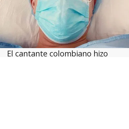
El cantante colombiano hizo
una transmisión en directo para
aclarar que no tiene
coronavirus
Una úlcera en la parte baja del intestino
grueso fue lo que llevó a Silvestre Dangond al
hospital. El cantante colombiano tuvo que ser
operado de emergencia pues corría el riesgo
de sufrir una peritonitis, según él mismo lo