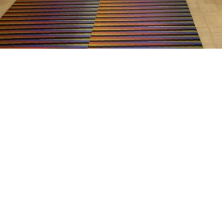
El coronel de la aviación Freddy Borges Flores
fue designado como director del Aeropuerto
Internacional de Maiquetía.
La decisión se manifestó mediante la
Gaceta
Oficial 41923
, con fecha del viernes 17 de julio
del 2020.
Borges Flores ocupará el cargo a partir de
este lunes 20 de julio. Anteriormente, se
desempeñó como presidente del Instituto
Nacional de Aeronáutica Civil.
Asimismo, reemplazará al almirante Carlos
Vieira Acevedo, quien estuvo frente del
Aeropuerto de Maiquetía desde abril del año
2018.