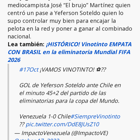
mediocampista José “El brujo” Martínez quien
centró un pase a Yeferson Soteldo quien lo
supo controlar muy bien para encajar la
pelota en la red y poner a ganar al combinado
nacional.
Lea también:
¡HISTÓRICO! Vinotinto EMPATA
CON BRASIL en la eliminatoria Mundial FIFA
2026
#17Oct
¡VAMOS VINOTINTO! ⚽️??
GOL de Yeferson Soteldo ante Chile en
el minuto 45+2 del partido de las
eliminatorias para la copa del Mundo.
Venezuela 1-0 Chile
#SiempreVinotinto
??
pic.twitter.com/DdE8JUsZ10
— ImpactoVenezuela (@ImpactoVE)