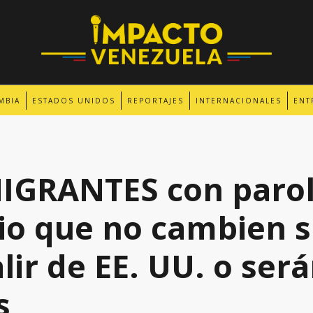
MBIA
ESTADOS UNIDOS
REPORTAJES
INTERNACIONALES
ENT
MIGRANTES con paro
o que no cambien s
lir de EE. UU. o ser
s