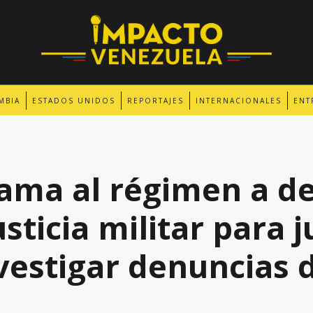
MBIA
ESTADOS UNIDOS
REPORTAJES
INTERNACIONALES
ENT
lama al régimen a de
usticia militar para 
nvestigar denuncias 