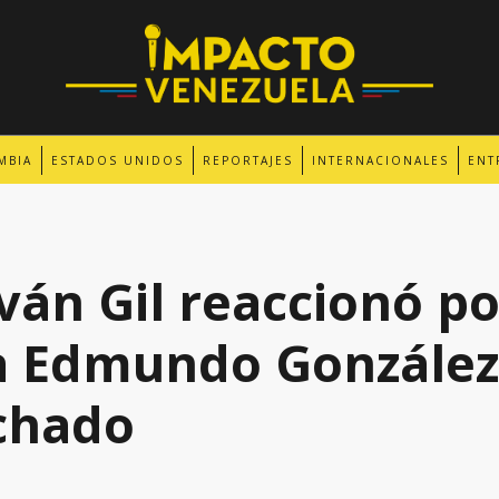
MBIA
ESTADOS UNIDOS
REPORTAJES
INTERNACIONALES
ENT
Yván Gil reaccionó p
a Edmundo González
chado