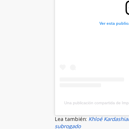
Ver esta publi
Una publicación compartida de Im
Lea también:
Khloé Kardashian
subrogado