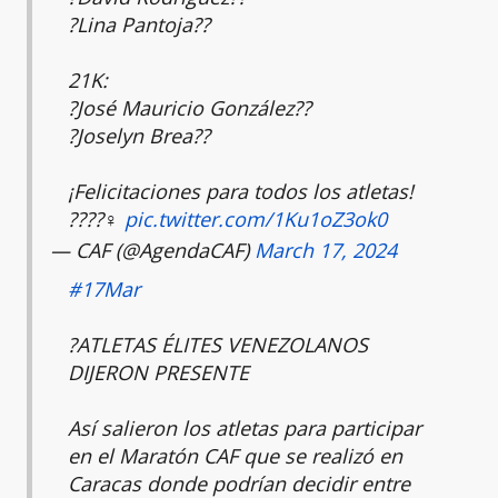
?Lina Pantoja??
21K:
?José Mauricio González??
?Joselyn Brea??
¡Felicitaciones para todos los atletas!
????‍♀️
pic.twitter.com/1Ku1oZ3ok0
— CAF (@AgendaCAF)
March 17, 2024
#17Mar
?ATLETAS ÉLITES VENEZOLANOS
DIJERON PRESENTE
Así salieron los atletas para participar
en el Maratón CAF que se realizó en
Caracas donde podrían decidir entre