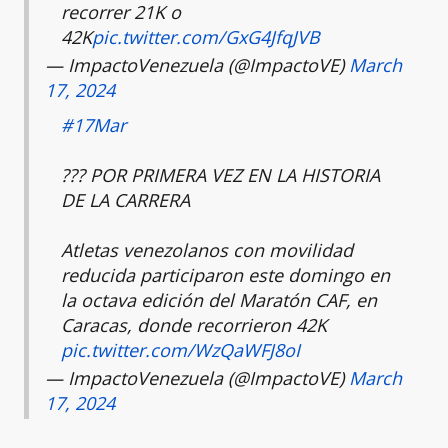
recorrer 21K o
42K
pic.twitter.com/GxG4JfqJVB
— ImpactoVenezuela (@ImpactoVE)
March
17, 2024
#17Mar
??‍? POR PRIMERA VEZ EN LA HISTORIA
DE LA CARRERA
Atletas venezolanos con movilidad
reducida participaron este domingo en
la octava edición del Maratón CAF, en
Caracas, donde recorrieron 42K
pic.twitter.com/WzQaWFJ8oI
— ImpactoVenezuela (@ImpactoVE)
March
17, 2024