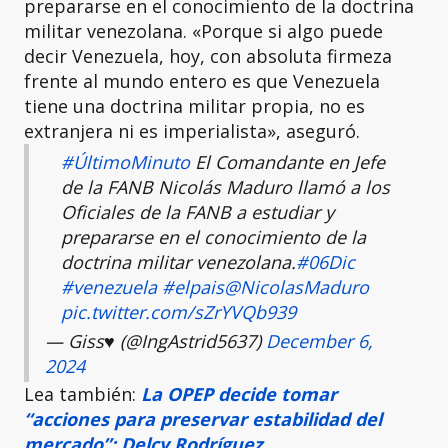
prepararse en el conocimiento de la doctrina
militar venezolana. «Porque si algo puede
decir Venezuela, hoy, con absoluta firmeza
frente al mundo entero es que Venezuela
tiene una doctrina militar propia, no es
extranjera ni es imperialista», aseguró.
#ÚltimoMinuto
El Comandante en Jefe
de la FANB Nicolás Maduro llamó a los
Oficiales de la FANB a estudiar y
prepararse en el conocimiento de la
doctrina militar venezolana.
#06Dic
#venezuela
#elpais
@NicolasMaduro
pic.twitter.com/sZrYVQb939
— Giss♥️ (@IngAstrid5637)
December 6,
2024
Lea también:
La OPEP decide tomar
“acciones para preservar estabilidad del
mercado”: Delcy Rodríguez