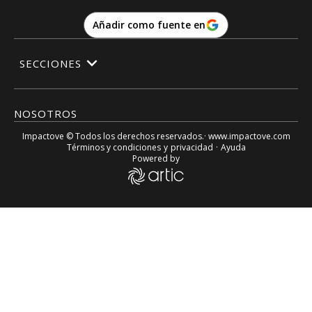
Añadir como fuente en
SECCIONES
NOSOTROS
Impactove
© Todos los derechos reservados.· www.
impactove.com
Términos y condiciones
y
privacidad
·
Ayuda
Powered by
Luis Vicente León prevé avalancha de migraciones entre 202