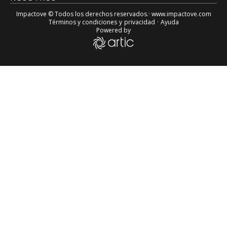
Impactove
© Todos los derechos reservados.· www.
impactove.com
Términos y condiciones
y
privacidad
·
Ayuda
Powered by
ENFUNDADO EN UNIFORME MILITAR, Maduro se reunió con co