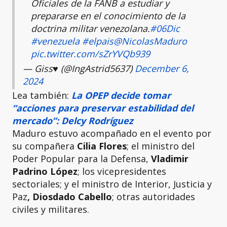
Oficiales de la FANB a estudiar y
prepararse en el conocimiento de la
doctrina militar venezolana.
#06Dic
#venezuela
#elpais
@NicolasMaduro
pic.twitter.com/sZrYVQb939
— Giss♥️ (@IngAstrid5637)
December 6,
2024
Lea también:
La OPEP decide tomar
“acciones para preservar estabilidad del
mercado”: Delcy Rodríguez
Maduro estuvo acompañado en el evento por
su compañera
Cilia Flores
; el ministro del
Poder Popular para la Defensa,
Vladimir
Padrino López
; los vicepresidentes
sectoriales; y el ministro de Interior, Justicia y
Paz
, Diosdado Cabello
; otras autoridades
civiles y militares.