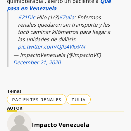
quimioterapia”, alertó un paciente a
Que
pasa en Venezuela
.
#21Dic
Hilo (1/3)
#Zulia
: Enfermos
renales quedaron sin transporte y les
tocó caminar kilómetros para llegar a
las unidades de diálisis
pic.twitter.com/QJlz4VkxWx
— ImpactoVenezuela (@ImpactoVE)
December 21, 2020
Temas
PACIENTES RENALES
ZULIA
AUTOR
Impacto Venezuela