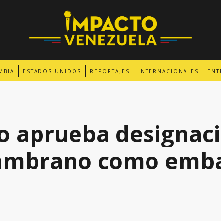
MBIA
ESTADOS UNIDOS
REPORTAJES
INTERNACIONALES
ENT
o aprueba designac
ambrano como emba