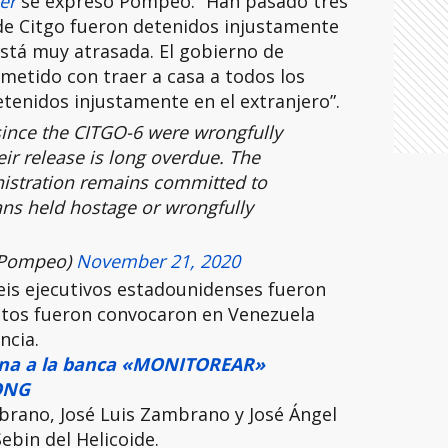
ter
se expresó Pompeo. “Han pasado tres
de Citgo fueron detenidos injustamente
está muy atrasada. El gobierno de
etido con traer a casa a todos los
tenidos injustamente en el extranjero”.
ince the CITGO-6 were wrongfully
ir release is long overdue. The
stration remains committed to
ns held hostage or wrongfully
cPompeo)
November 21, 2020
eis ejecutivos estadounidenses fueron
stos fueron convocaron en Venezuela
ncia.
a a la banca «MONITOREAR»
 ONG
brano, José Luis Zambrano y José Ángel
Sebin del Helicoide.