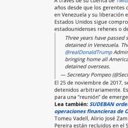
A través de su cuenta de
Twit
años desde que los gerentes 
en Venezuela y su liberación 
Estados Unidos sigue comprom
estadounidenses rehenes o de
Three years have passed s
detained in Venezuela. The
@realDonaldTrump
Admini
bringing home all America
detained overseas.
— Secretary Pompeo (@Se
El 25 de noviembre de 2017, s
detenidos arbitrariamente. E
para una “reunión” de emerge
Lea también:
SUDEBAN orden
operaciones financieras de
Tomeu Vadell, Alirio José Zam
Pereira están recluidos en el 