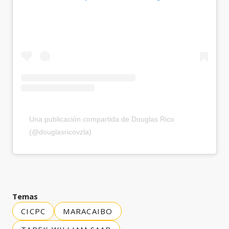
Una publicación compartida de Douglas Rico
(@douglasricovzla)
Temas
CICPC
MARACAIBO