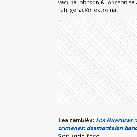
vacuna Johnson & Johnson se a
refrigeración extrema.
Ads
Lea también:
Los Huaruras d
crímenes: desmantelan band
Segunda fase