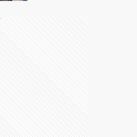
cierre su caso por
razones humanitarias
ds