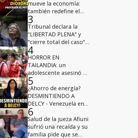
mueve la economía:
también redefine el
3
poder
Tribunal declara la
"LIBERTAD PLENA" y
"cierre total del caso"
4
para la juez María de
Lourdes Afiuni
HORROR EN
TAILANDIA: un
adolescente asesinó a
5
sus abuelos y a varios
alumnos y profesores
¿Ahorro de energía?
DESMINTIENDO A
DELCY - Venezuela en
6
profundidad
Salud de la jueza Afiuni
sufrió una recaída y su
familia pide que se