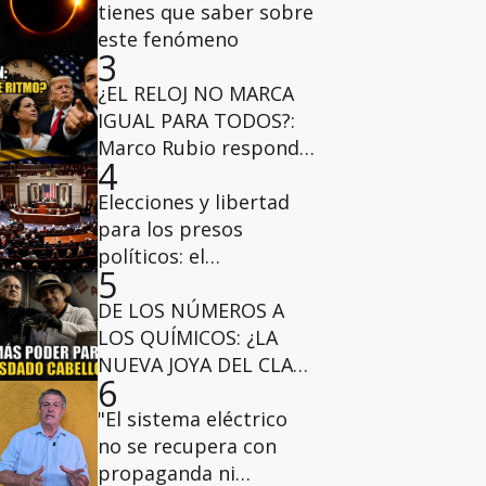
tienes que saber sobre
este fenómeno
3
¿EL RELOJ NO MARCA
IGUAL PARA TODOS?:
Marco Rubio responde
4
a la ansiedad electoral
Elecciones y libertad
para los presos
políticos: el
5
pronunciamiento
bicameral de
DE LOS NÚMEROS A
congresistas de EE.
LOS QUÍMICOS: ¿LA
UU.
NUEVA JOYA DEL CLAN
6
CABELLO? - Venezuela
en Profundidad
"El sistema eléctrico
no se recupera con
propaganda ni