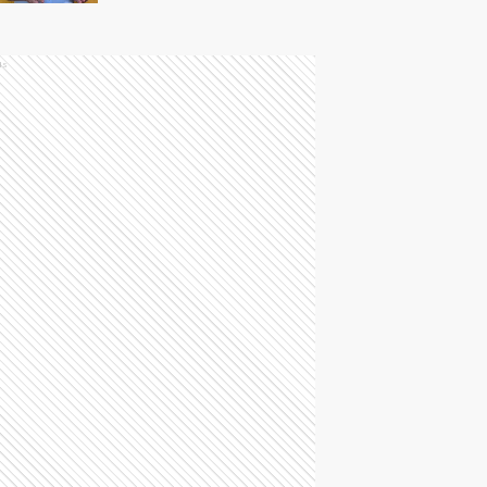
improvisación": Lo que
dice un experto sobre
el plan de ahorro
ds