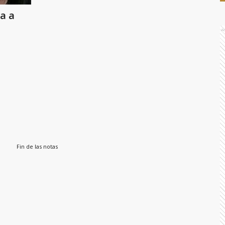
a a
A
Fin de las notas