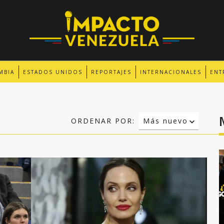
MBIA
ESTADOS UNIDOS
REPORTAJES
INTERNACIONALES
ENT
ORDENAR POR:
Más nuevo
Relevancia
Más antiguo