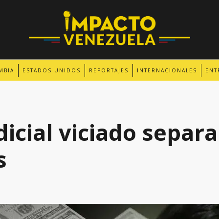
MBIA
ESTADOS UNIDOS
REPORTAJES
INTERNACIONALES
ENT
icial viciado separa
s