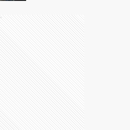
frente a la cercanía
con EE. UU.
ds