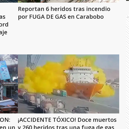
Reportan 6 heridos tras incendio
as
por FUGA DE GAS en Carabobo
A
ord
aje
RON:
¡ACCIDENTE TÓXICO! Doce muertos
 en un
y 260 heridos tras una fuga de gas