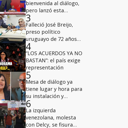
bienvenida al diálogo,
pero lanzó esta
3
advertencia a los
diputados de la AN del
Falleció José Breijo,
2015
preso político
uruguayo de 72 años
4
que tenía casa por
cárcel
“LOS ACUERDOS YA NO
BASTAN”: el país exige
representación
5
Mesa de diálogo ya
tiene lugar y hora para
su instalación y
6
deliberaciones
La izquierda
venezolana, molesta
con Delcy, se fisura