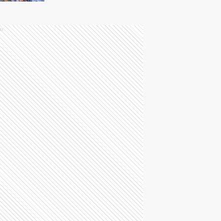
Edmundo sobre la
jueza María de Lourdes
Afiuni
ds