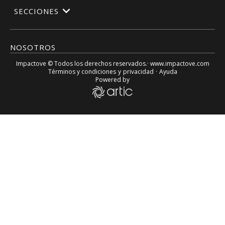
SECCIONES
NOSOTROS
Impactove
© Todos los derechos reservados.· www.
impactove.com
Términos y condiciones
y
privacidad
·
Ayuda
Powered by
Este 23Sep inicia «plan de atención» y «DOTACIÓN» PARA