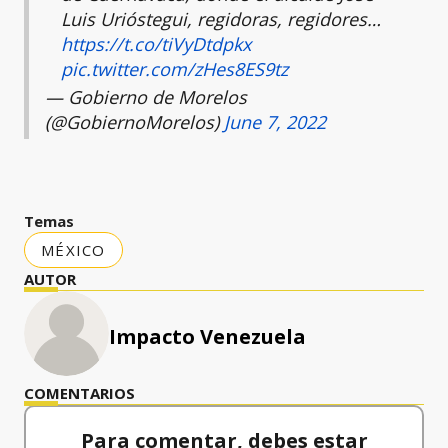
Luis Urióstegui, regidoras, regidores…
https://t.co/tiVyDtdpkx
pic.twitter.com/zHes8ES9tz
— Gobierno de Morelos
(@GobiernoMorelos)
June 7, 2022
Temas
MÉXICO
AUTOR
Impacto Venezuela
COMENTARIOS
Para comentar, debes estar