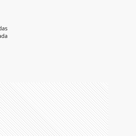
das
ada