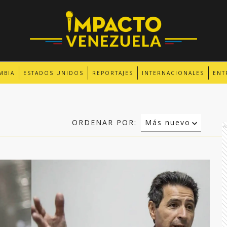
MBIA
ESTADOS UNIDOS
REPORTAJES
INTERNACIONALES
ENT
ORDENAR POR:
Más nuevo
A
Relevancia
Más antiguo